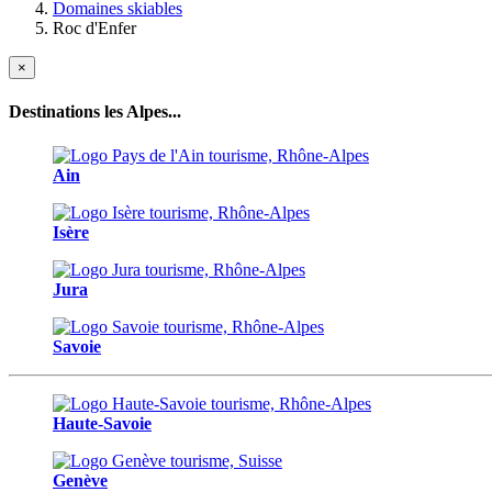
Domaines skiables
Roc d'Enfer
×
Destinations les Alpes...
Ain
Isère
Jura
Savoie
Haute-Savoie
Genève