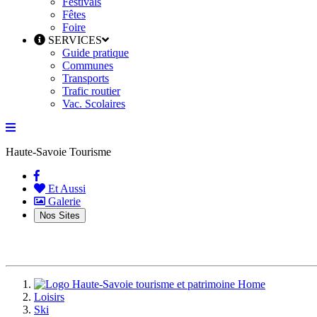
Festivals
Fêtes
Foire
SERVICES
Guide pratique
Communes
Transports
Trafic routier
Vac. Scolaires
Haute-Savoie Tourisme
(current)
Et Aussi
Galerie
Nos Sites
Home
Loisirs
Ski