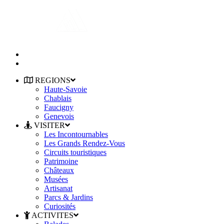
REGIONS
Haute-Savoie
Chablais
Faucigny
Genevois
VISITER
Les Incontournables
Les Grands Rendez-Vous
Circuits touristiques
Patrimoine
Châteaux
Musées
Artisanat
Parcs & Jardins
Curiosités
ACTIVITES