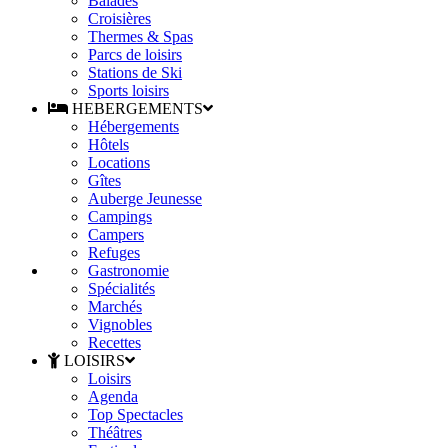
Balades
Croisières
Thermes & Spas
Parcs de loisirs
Stations de Ski
Sports loisirs
HEBERGEMENTS
Hébergements
Hôtels
Locations
Gîtes
Auberge Jeunesse
Campings
Campers
Refuges
Gastronomie
Spécialités
Marchés
Vignobles
Recettes
LOISIRS
Loisirs
Agenda
Top Spectacles
Théâtres