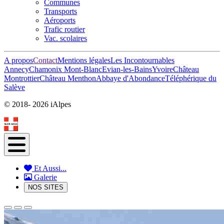
Communes
Transports
Aéroports
Trafic routier
Vac. scolaires
A propos
Contact
Mentions légales
Les Incontournables
Annecy
Chamonix Mont-Blanc
Evian-les-Bains
Yvoire
Château
Montrottier
Château Menthon
Abbaye d'Abondance
Téléphérique du
Salève
© 2018-
2026 iAlpes
Et Aussi...
Galerie
NOS SITES