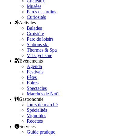
Châteaux
Musées
Parcs et Jardins
Curiosités
Activités
Balades
Croisière
Parc de loisirs
Stations ski
Thermes & Spa
Vtt-Cyclisme
Événements
Agenda
Festivals
Fêtes
Foires
Spectacles
Marchés de Noël
Gastronomie
Jours de marché
Spécialités
Vignobles
Recettes
Services
Guide pratique