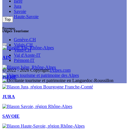
Isère
Jura
Savoie
Haute-Savoie
Top
Etranger
iAlpes Tourisme
Genève-CH
Valais-CH
Vaud-CH
Val d'Aoste-IT
AIN
Piémont-IT
© 2022 -
2026
Copyright:
iAlpes.com
ISERE
JURA
SAVOIE