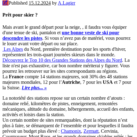
Published
15.12.2024
by
A.Lagier
Prêt pour skier ?
Mais avant le grand départ pour la neige, , il faudra vous équiper
d'une tenue de ski, pantalon et
une bonne veste de ski pour
descendre les pistes
. Si vous n’avez pas de matériel, vous pourrez
le louer avant votre départ ou sur place.
Les Alpes
du Nord, première destination pour les sports d'hiver,
représentent les trois-quart journées skieurs dans le monde.
Découvrez le Top 10 des Grandes Stations des Alpes du Nord
. La
liste n'est pas exhaustive, car bon nombre mériterai y figurer. Vous
pourrez les retrouver sur les sites correspondants au régions.
La
France
compte 14 stations majeures, soit 30% des 48 stations
majeures mondiales, 12 pour l’
Autriche
, 7 pour les
USA
et 7 pour
la Suisse.
Lire plus... »
La notoriété des stations repose sur un certain nombre d’atouts :
domaine relié, kilomètres de pistes, enneigement, remontées
mécaniques, altitude du domaine, hébergements, accueil des enfants,
activités et loisirs dans la station.
Un certain nombre de sites remarquables, dont la réputation n’est
plus à faire, se démarquent de l’ensemble et pour lesquelles il faudra
prévoir un budget plus élevé :
Chamonix
,
Zermatt
, Cervinia,
Courmayeur, Mont Rose, et les grands domaines skiables reliés : les