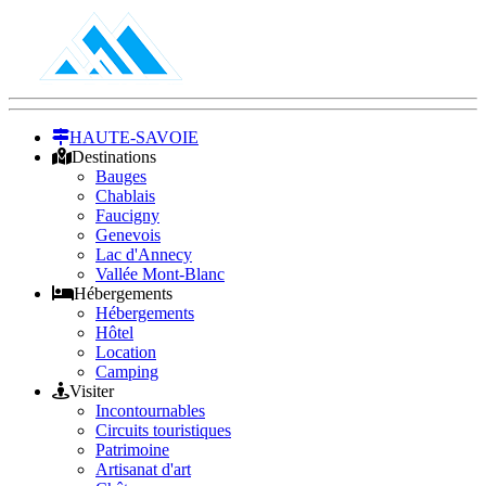
HAUTE-SAVOIE
Destinations
Bauges
Chablais
Faucigny
Genevois
Lac d'Annecy
Vallée Mont-Blanc
Hébergements
Hébergements
Hôtel
Location
Camping
Visiter
Incontournables
Circuits touristiques
Patrimoine
Artisanat d'art