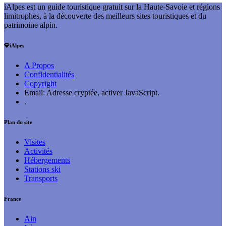
iAlpes est un guide touristique gratuit sur la Haute-Savoie et régions
limitrophes, à la découverte des meilleurs sites touristiques et du
patrimoine alpin.
iAlpes
A Propos
Confidentialités
Copyright
Email:
Adresse cryptée, activer JavaScript.
.
Plan du site
Visites
Activités
Hébergements
Stations ski
Transports
France
Ain