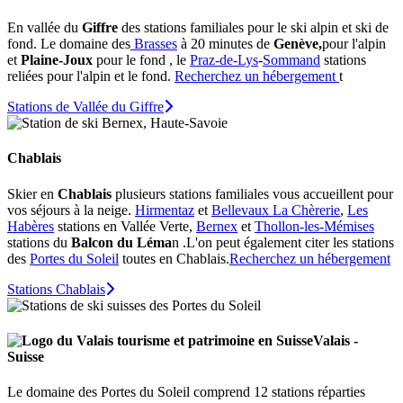
En vallée du
Giffre
des stations familiales pour le ski alpin et ski de
fond. Le domaine des
Brasses
à 20 minutes de
Genève,
pour l'alpin
et
Plaine-Joux
pour le fond , le
Praz-de-Lys
-
Sommand
stations
reliées pour l'alpin et le fond.
Recherchez un hébergement
t
Stations de Vallée du Giffre
Chablais
Skier en
Chablais
plusieurs stations familiales vous accueillent pour
vos séjours à la neige.
Hirmentaz
et
Bellevaux La Chèrerie
,
Les
Habères
stations en Vallée Verte,
Bernex
et
Thollon-les-Mémises
stations du
Balcon du Léma
n .L'on peut également citer les stations
des
Portes du Soleil
toutes en Chablais.
Recherchez un hébergement
Stations Chablais
Valais -
Suisse
Le domaine des Portes du Soleil comprend 12 stations réparties