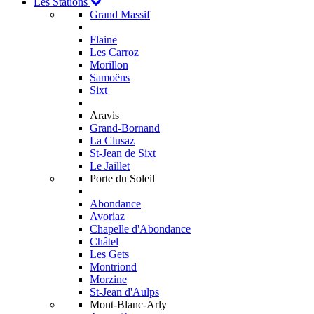
Les Stations
Grand Massif
Flaine
Les Carroz
Morillon
Samoëns
Sixt
Aravis
Grand-Bornand
La Clusaz
St-Jean de Sixt
Le Jaillet
Porte du Soleil
Abondance
Avoriaz
Chapelle d'Abondance
Châtel
Les Gets
Montriond
Morzine
St-Jean d'Aulps
Mont-Blanc-Arly