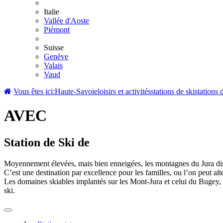
Italie
Vallée d'Aoste
Piémont
Suisse
Genève
Valais
Vaud
Vous êtes ici:
Haute-Savoie
loisirs et activités
stations de ski
stations 
AVEC
Station de Ski de
Moyennement élevées, mais bien enneigées, les montagnes du Jura disp
C’est une destination par excellence pour les familles, ou l’on peut alt
Les domaines skiables implantés sur les Mont-Jura et celui du Bugey, off
ski.
Toggle
navigation