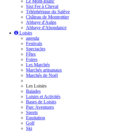
Le Mont-Blanc
Sixt Fer à Cheval
Téléphérique du Salève
Château de Montrottier
Abbaye d'Aulps
Abbaye d'Abondance
Loisirs
agenda
Festivals
Spectacles
Fêtes
Foires
Les Marchés
Marchés artisanaux
Marchés de Noël
Les Loisirs
Balades
Loisirs et Activités
Bases de Loisirs
Parc Aventures
Sports
Equitation
Golf
Ski