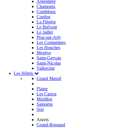
Argentière
Chamonix
Combloux
Cordon
La Flégère
Le Brévent
Le Jaillet
Praz-sur-Arly
Les Contamines
Les Houches
Megève
Saint-Gervais
Saint-Nicolas
Vallorcine
Les Hôtels
Grand Massif
Flaine
Les Carroz
Morillon
Samoëns
Sixt
Aravis
Grand-Bornand