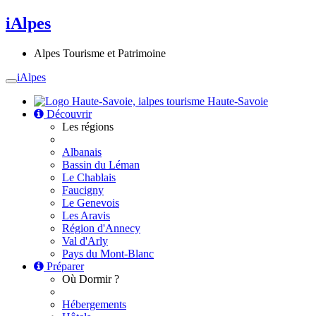
iAlpes
Alpes Tourisme et Patrimoine
iAlpes
Toggle
navigation
Haute-Savoie
Découvrir
Les régions
Albanais
Bassin du Léman
Le Chablais
Faucigny
Le Genevois
Les Aravis
Région d'Annecy
Val d'Arly
Pays du Mont-Blanc
Préparer
Où Dormir ?
Hébergements