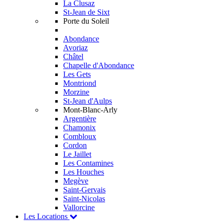
La Clusaz
St-Jean de Sixt
Porte du Soleil
Abondance
Avoriaz
Châtel
Chapelle d'Abondance
Les Gets
Montriond
Morzine
St-Jean d'Aulps
Mont-Blanc-Arly
Argentière
Chamonix
Combloux
Cordon
Le Jaillet
Les Contamines
Les Houches
Megève
Saint-Gervais
Saint-Nicolas
Vallorcine
Les Locations