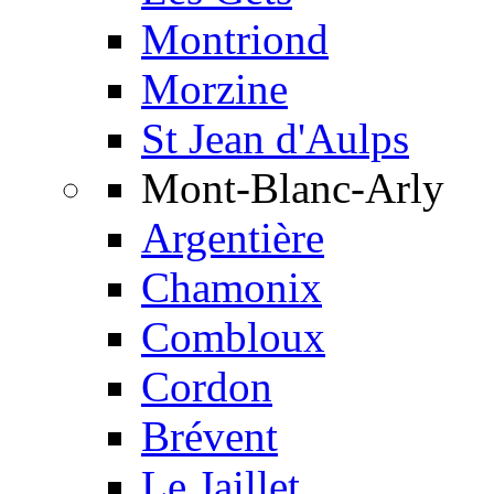
Montriond
Morzine
St Jean d'Aulps
Mont-Blanc-Arly
Argentière
Chamonix
Combloux
Cordon
Brévent
Le Jaillet