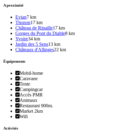
A proximité
Evian
7 km
Thonon
17 km
Château de Ripaille
17 km
Gorges du Pont du Diable
8 km
Yvoire
34 km
Jardin des 5 Sens
13 km
Châteaux d'Allinges
22 km
Équipements
Mobil-home
Caravane
Tente
Campingcar
Accès PMR
Animaux
Restaurant 900m.
Market 2km
Wifi
Activités