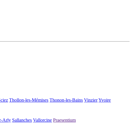
Sciez
Thollon-les-Mémises
Thonon-les-Bains
Vinzier
Yvoire
r-Arly
Sallanches
Vallorcine
Praesentium