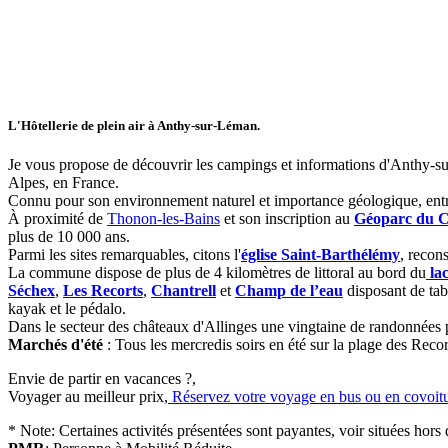
L'Hôtellerie de plein air à Anthy-sur-Léman.
Je vous propose de découvrir les campings et informations d'Anthy-s
Alpes, en France.
Connu pour son environnement naturel et importance géologique, entr
À proximité de
Thonon-les-Bains
et son inscription au
Géoparc du C
plus de 10 000 ans.
Parmi les sites remarquables, citons l'
église Saint-Barthélémy
, recons
La commune dispose de plus de 4 kilomètres de littoral au bord du
la
Séchex
,
Les Recorts
,
Chantrell
et
Champ de l’eau
disposant de tabl
kayak et le pédalo.
Dans le secteur des châteaux d'Allinges une vingtaine de randonnées p
Marchés d'été
: Tous les mercredis soirs en été sur la plage des Recor
Envie de partir en vacances ?
,
Voyager au meilleur prix,
Réservez votre voyage en bus ou en covoit
* Note:
Certaines activités présentées sont payantes, voir situées hor