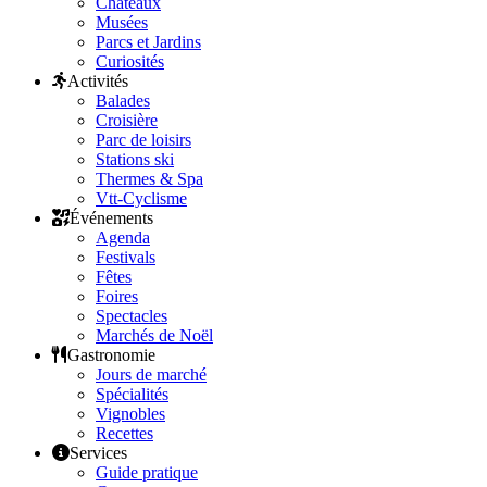
Châteaux
Musées
Parcs et Jardins
Curiosités
Activités
Balades
Croisière
Parc de loisirs
Stations ski
Thermes & Spa
Vtt-Cyclisme
Événements
Agenda
Festivals
Fêtes
Foires
Spectacles
Marchés de Noël
Gastronomie
Jours de marché
Spécialités
Vignobles
Recettes
Services
Guide pratique