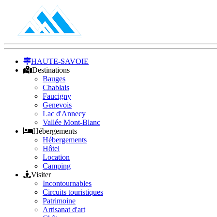
HAUTE-SAVOIE
Destinations
Bauges
Chablais
Faucigny
Genevois
Lac d'Annecy
Vallée Mont-Blanc
Hébergements
Hébergements
Hôtel
Location
Camping
Visiter
Incontournables
Circuits touristiques
Patrimoine
Artisanat d'art