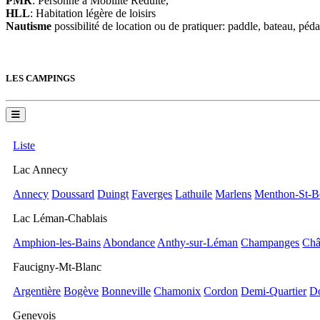
PMR
: Personne à Mobilité Réduite,
HLL
: Habitation légère de loisirs
Nautisme
possibilité de location ou de pratiquer: paddle, bateau, péda
LES CAMPINGS
Liste
Lac Annecy
Annecy
Doussard
Duingt
Faverges
Lathuile
Marlens
Menthon-St-B
Lac Léman-Chablais
Amphion-les-Bains
Abondance
Anthy-sur-Léman
Champanges
Châ
Faucigny-Mt-Blanc
Argentière
Bogève
Bonneville
Chamonix
Cordon
Demi-Quartier
D
Genevois