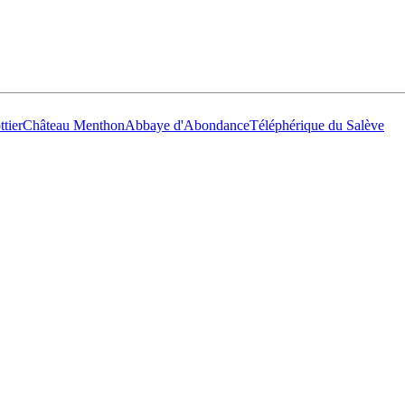
tier
Château Menthon
Abbaye d'Abondance
Téléphérique du Salève