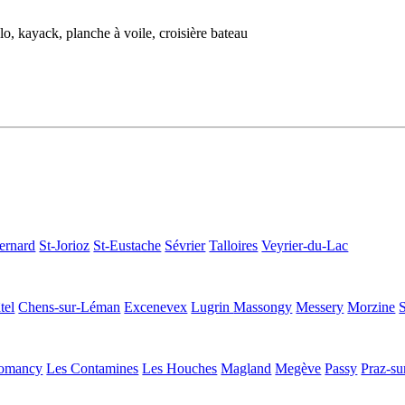
lo, kayack, planche à voile, croisière bateau
ernard
St-Jorioz
St-Eustache
Sévrier
Talloires
Veyrier-du-Lac
tel
Chens-sur-Léman
Excenevex
Lugrin
Massongy
Messery
Morzine
omancy
Les Contamines
Les Houches
Magland
Megève
Passy
Praz-su