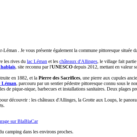
ur-Léman . Je vous présente également la commune pittoresque située d
e les rives du
lac Léman
et les
châteaux d'Allinges
, le village fait parti
hablais
, site reconnu par l'
UNESCO
depuis 2012, mettant en valeur so
truite en 1882, et la
Pierre des Sacrifices
, une pierre aux cupules anci
c Léman
, parcouru par un sentier pédestre pittoresque connu sous le n
es de pique-nique, barbecues et installations sanitaires. Deux plages pr
our découvrir : les châteaux d'Allinges, la Grotte aux Loups, le panora
ts.
urage sur BlaBlaCar
s du camping dans les environs proches.