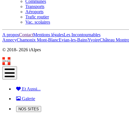
Communes
Transports
Aéroports
Trafic routier
Vac. scolaires
A propos
Contact
Mentions légales
Les Incontournables
Annecy
Chamonix Mont-Blanc
Evian-les-Bains
Yvoire
Château Montrot
© 2018-
2026 iAlpes
Et Aussi...
Galerie
NOS SITES