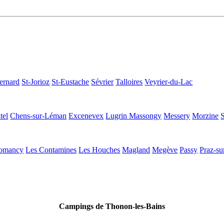
ernard
St-Jorioz
St-Eustache
Sévrier
Talloires
Veyrier-du-Lac
tel
Chens-sur-Léman
Excenevex
Lugrin
Massongy
Messery
Morzine
omancy
Les Contamines
Les Houches
Magland
Megève
Passy
Praz-su
Campings de Thonon-les-Bains