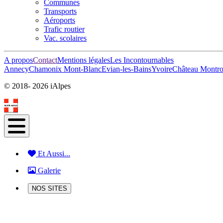
Communes
Transports
Aéroports
Trafic routier
Vac. scolaires
A propos
Contact
Mentions légales
Les Incontournables
Annecy
Chamonix Mont-Blanc
Evian-les-Bains
Yvoire
Château Montrot
© 2018-
2026 iAlpes
Et Aussi...
Galerie
NOS SITES