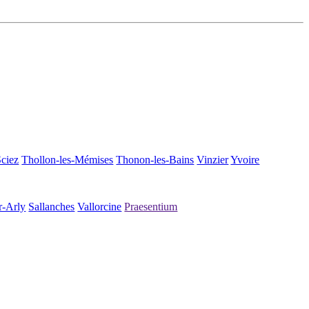
Sciez
Thollon-les-Mémises
Thonon-les-Bains
Vinzier
Yvoire
r-Arly
Sallanches
Vallorcine
Praesentium