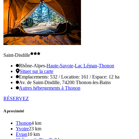
Saint-Disdille
Rhône-Alpes
-
Haute-Savoie
-
Lac Léman
-
Thonon
Situer sur la carte
Emplacements: 532 / Location: 161 / Espace: 12 ha
Av. de Saint-Disdille, 74200 Thonon-les-Bains
Autres hébergements à Thonon
RÉSERVEZ
A proximité
Thonon
4 km
Yvoire
23 km
Evian
10 km