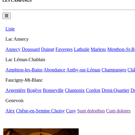
LES CAMPINGS
Liste
Lac Annecy
Annecy
Doussard
Duingt
Faverges
Lathuile
Marlens
Menthon-St-B
Lac Léman-Chablais
Amphion-les-Bains
Abondance
Anthy-sur-Léman
Champanges
Châ
Faucigny-Mt-Blanc
Argentière
Bogève
Bonneville
Chamonix
Cordon
Demi-Quartier
D
Genevois
Alex
Chêne-en-Semine
Choisy
Cusy
Sunt doloribus
Cum dolores