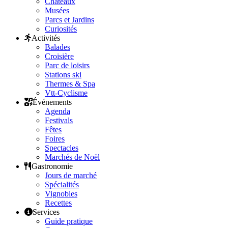
Châteaux
Musées
Parcs et Jardins
Curiosités
Activités
Balades
Croisière
Parc de loisirs
Stations ski
Thermes & Spa
Vtt-Cyclisme
Événements
Agenda
Festivals
Fêtes
Foires
Spectacles
Marchés de Noël
Gastronomie
Jours de marché
Spécialités
Vignobles
Recettes
Services
Guide pratique