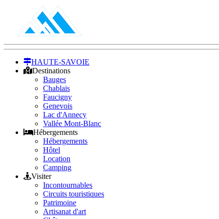
HAUTE-SAVOIE
Destinations
Bauges
Chablais
Faucigny
Genevois
Lac d'Annecy
Vallée Mont-Blanc
Hébergements
Hébergements
Hôtel
Location
Camping
Visiter
Incontournables
Circuits touristiques
Patrimoine
Artisanat d'art