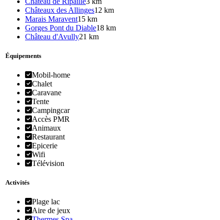
Château de Ripaille
3 km
Châteaux des Allinges
12 km
Marais Maravent
15 km
Gorges Pont du Diable
18 km
Château d'Avully
21 km
Équipements
Mobil-home
Chalet
Caravane
Tente
Campingcar
Accès PMR
Animaux
Restaurant
Epicerie
Wifi
Télévision
Activités
Plage lac
Aire de jeux
Thermes Spa