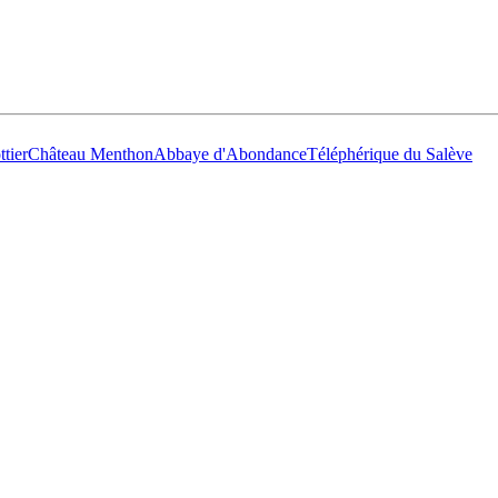
tier
Château Menthon
Abbaye d'Abondance
Téléphérique du Salève