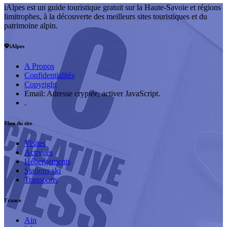
iAlpes est un guide touristique gratuit sur la Haute-Savoie et régions
limitrophes, à la découverte des meilleurs sites touristiques et du
patrimoine alpin.
iAlpes
A Propos
Confidentialités
Copyright
Email:
Adresse cryptée, activer JavaScript.
.
Plan du site
Visites
Activités
Hébergements
Stations ski
Transports
France
Ain