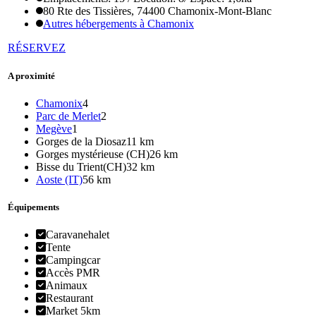
80 Rte des Tissières, 74400 Chamonix-Mont-Blanc
Autres hébergements à Chamonix
RÉSERVEZ
A proximité
Chamonix
4
Parc de Merlet
2
Megève
1
Gorges de la Diosaz
11 km
Gorges mystérieuse (CH)
26 km
Bisse du Trient(CH)
32 km
Aoste (IT)
56 km
Équipements
Caravanehalet
Tente
Campingcar
Accès PMR
Animaux
Restaurant
Market 5km