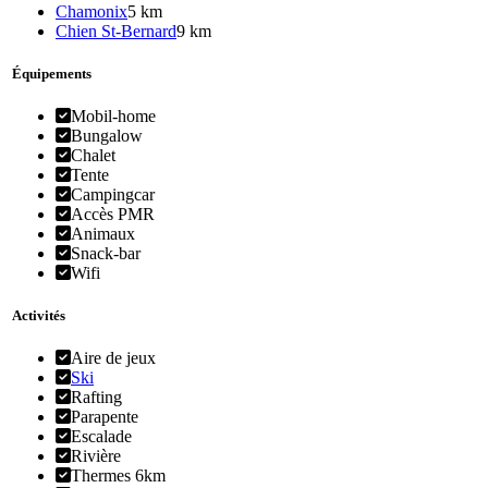
Chamonix
5 km
Chien St-Bernard
9 km
Équipements
Mobil-home
Bungalow
Chalet
Tente
Campingcar
Accès PMR
Animaux
Snack-bar
Wifi
Activités
Aire de jeux
Ski
Rafting
Parapente
Escalade
Rivière
Thermes 6km