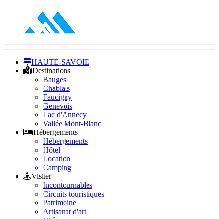
HAUTE-SAVOIE
Destinations
Bauges
Chablais
Faucigny
Genevois
Lac d'Annecy
Vallée Mont-Blanc
Hébergements
Hébergements
Hôtel
Location
Camping
Visiter
Incontournables
Circuits touristiques
Patrimoine
Artisanat d'art