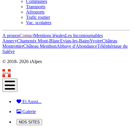
Communes
Transports
Aéroports
Trafic routier
Vac. scolaires
A propos
Contact
Mentions légales
Les Incontournables
Annecy
Chamonix Mont-Blanc
Evian-les-Bains
Yvoire
Château
Montrottier
Château Menthon
Abbaye d'Abondance
Téléphérique du
Salève
© 2018-
2026 iAlpes
Et Aussi...
Galerie
NOS SITES