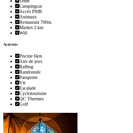
Tente
Campingcar
Accès PMR
Animaux
Restaurant 700m.
Market 3 km
Wifi
Activités
Piscine 6km
Aire de jeux
Rafting
Randonnée
Parapente
Vtt
Escalade
Cyclotourisme
QC Thermes
Golf