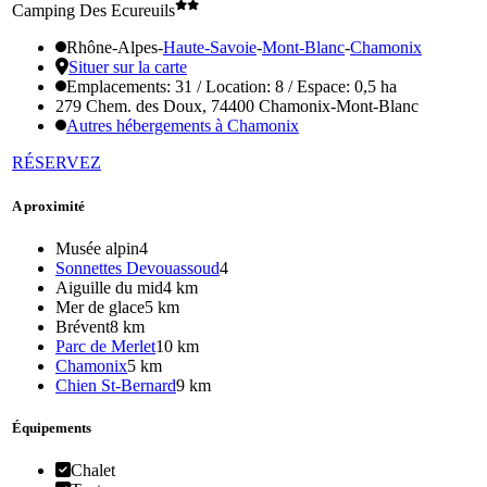
Camping Des Ecureuils
Rhône-Alpes
-
Haute-Savoie
-
Mont-Blanc
-
Chamonix
Situer sur la carte
Emplacements: 31 / Location: 8 / Espace: 0,5 ha
279 Chem. des Doux, 74400 Chamonix-Mont-Blanc
Autres hébergements à Chamonix
RÉSERVEZ
A proximité
Musée alpin
4
Sonnettes Devouassoud
4
Aiguille du mid
4 km
Mer de glace
5 km
Brévent
8 km
Parc de Merlet
10 km
Chamonix
5 km
Chien St-Bernard
9 km
Équipements
Chalet