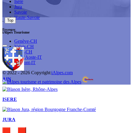
Isère
Jura
Savoie
Haute-Savoie
.
Top
Etranger
iAlpes Tourisme
Genève-CH
Valais-CH
Vaud-CH
Val d'Aoste-IT
Piémont-IT
© 2022 -
2026
Copyright:
iAlpes.com
AIN
ISERE
JURA