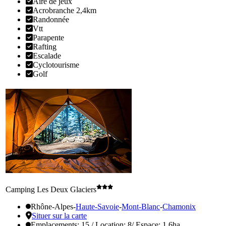
Aire de jeux
Acrobranche 2,4km
Randonnée
Vtt
Parapente
Rafting
Escalade
Cyclotourisme
Golf
Camping Les Deux Glaciers
Rhône-Alpes
-
Haute-Savoie
-
Mont-Blanc
-
Chamonix
Situer sur la carte
Emplacements: 15 / Location: 8/ Espace: 1,6ha