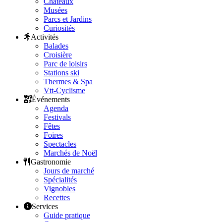
Châteaux
Musées
Parcs et Jardins
Curiosités
Activités
Balades
Croisière
Parc de loisirs
Stations ski
Thermes & Spa
Vtt-Cyclisme
Événements
Agenda
Festivals
Fêtes
Foires
Spectacles
Marchés de Noël
Gastronomie
Jours de marché
Spécialités
Vignobles
Recettes
Services
Guide pratique