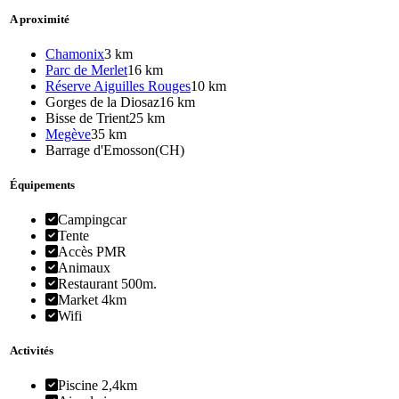
A proximité
Chamonix
3 km
Parc de Merlet
16 km
Réserve Aiguilles Rouges
10 km
Gorges de la Diosaz
16 km
Bisse de Trient
25 km
Megève
35 km
Barrage d'Emosson
(CH)
Équipements
Campingcar
Tente
Accès PMR
Animaux
Restaurant 500m.
Market 4km
Wifi
Activités
Piscine 2,4km