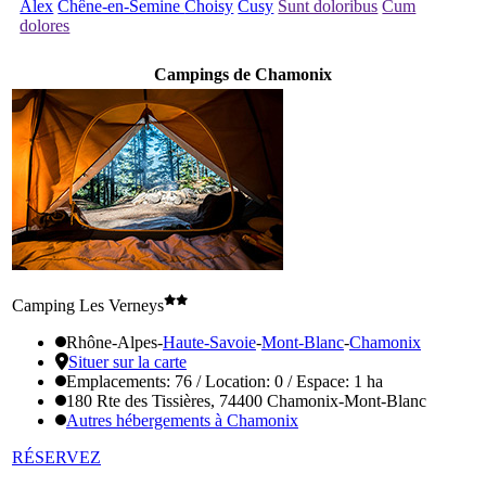
Alex
Chêne-en-Semine
Choisy
Cusy
Sunt doloribus
Cum
dolores
Campings de Chamonix
Camping Les Verneys
Rhône-Alpes
-
Haute-Savoie
-
Mont-Blanc
-
Chamonix
Situer sur la carte
Emplacements: 76 / Location: 0 / Espace: 1 ha
180 Rte des Tissières, 74400 Chamonix-Mont-Blanc
Autres hébergements à Chamonix
RÉSERVEZ