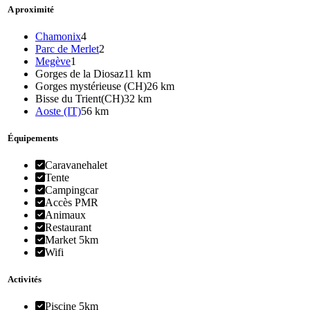
A proximité
Chamonix
4
Parc de Merlet
2
Megève
1
Gorges de la Diosaz
11 km
Gorges mystérieuse (CH)
26 km
Bisse du Trient(CH)
32 km
Aoste (IT)
56 km
Équipements
Caravanehalet
Tente
Campingcar
Accès PMR
Animaux
Restaurant
Market 5km
Wifi
Activités
Piscine 5km