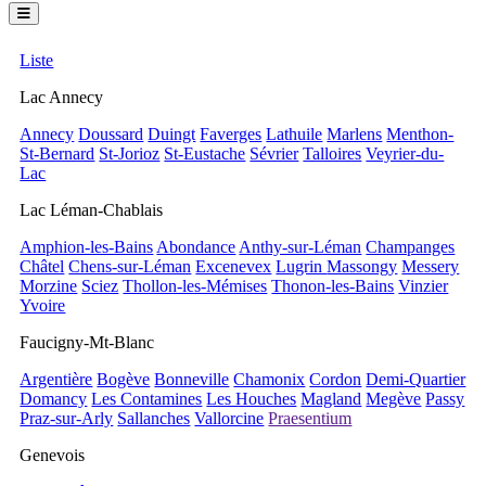
Liste
Lac Annecy
Annecy
Doussard
Duingt
Faverges
Lathuile
Marlens
Menthon-
St-Bernard
St-Jorioz
St-Eustache
Sévrier
Talloires
Veyrier-du-
Lac
Lac Léman-Chablais
Amphion-les-Bains
Abondance
Anthy-sur-Léman
Champanges
Châtel
Chens-sur-Léman
Excenevex
Lugrin
Massongy
Messery
Morzine
Sciez
Thollon-les-Mémises
Thonon-les-Bains
Vinzier
Yvoire
Faucigny-Mt-Blanc
Argentière
Bogève
Bonneville
Chamonix
Cordon
Demi-Quartier
Domancy
Les Contamines
Les Houches
Magland
Megève
Passy
Praz-sur-Arly
Sallanches
Vallorcine
Praesentium
Genevois