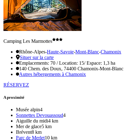
Camping Les Marmottes
Rhône-Alpes
-
Haute-Savoie
-
Mont-Blanc
-
Chamonix
Situer sur la carte
Emplacements: 70 / Location: 15/ Espace: 1,3 ha
140 Chem. des Doux, 74400 Chamonix-Mont-Blanc
Autres hébergements à Chamonix
RÉSERVEZ
A proximité
Musée alpin
4
Sonnettes Devouassoud
4
Aiguille du midi
4 km
Mer de glace
5 km
Brévent
8 km
Parc de Merlet
10 km