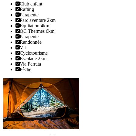
Club enfant
Rafting
Parapente
Parc aventure 2km
Equitation 4km
QC Thermes 6km
Parapente
Randonnée
Vtt
Cyclotourisme
Escalade 2km
Via Ferrata
Pêche