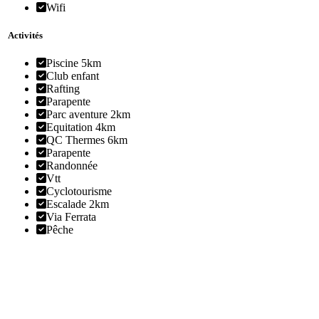
Wifi
Activités
Piscine 5km
Club enfant
Rafting
Parapente
Parc aventure 2km
Equitation 4km
QC Thermes 6km
Parapente
Randonnée
Vtt
Cyclotourisme
Escalade 2km
Via Ferrata
Pêche