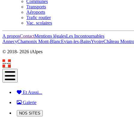
Communes
Transports
Aéroports
Trafic routier
Vac. scolaires
A propos
Contact
Mentions légales
Les Incontournables
Annecy
Chamonix Mont-Blanc
Evian-les-Bains
Yvoire
Château Montrot
© 2018-
2026 iAlpes
Et Aussi...
Galerie
NOS SITES