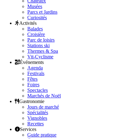
Châteaux
Musées
Parcs et Jardins
Curiosités
Activités
Balades
Croisière
Parc de loisirs
Stations ski
Thermes & Spa
Vtt-Cyclisme
Événements
Agenda
Festivals
Fêtes
Foires
Spectacles
Marchés de Noël
Gastronomie
Jours de marché
Spécialités
Vignobles
Recettes
Services
Guide pratique