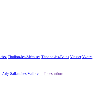
Sciez
Thollon-les-Mémises
Thonon-les-Bains
Vinzier
Yvoire
r-Arly
Sallanches
Vallorcine
Praesentium