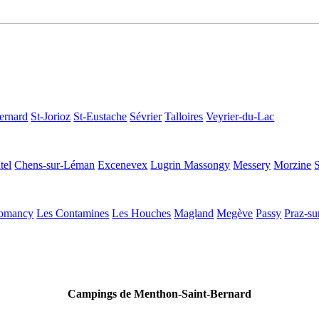
ernard
St-Jorioz
St-Eustache
Sévrier
Talloires
Veyrier-du-Lac
tel
Chens-sur-Léman
Excenevex
Lugrin
Massongy
Messery
Morzine
omancy
Les Contamines
Les Houches
Magland
Megève
Passy
Praz-su
Campings de Menthon-Saint-Bernard