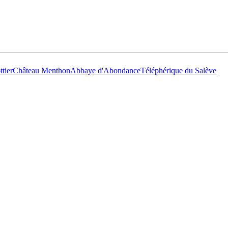
tier
Château Menthon
Abbaye d'Abondance
Téléphérique du Salève