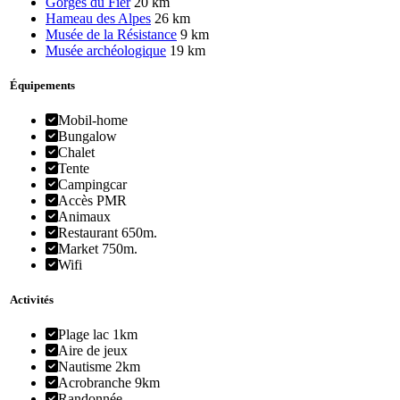
Gorges du Fier
20 km
Hameau des Alpes
26 km
Musée de la Résistance
9 km
Musée archéologique
19 km
Équipements
Mobil-home
Bungalow
Chalet
Tente
Campingcar
Accès PMR
Animaux
Restaurant 650m.
Market 750m.
Wifi
Activités
Plage lac 1km
Aire de jeux
Nautisme 2km
Acrobranche 9km
Randonnée