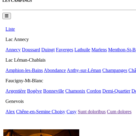
LES CAMPINGS
Liste
Lac Annecy
Annecy
Doussard
Duingt
Faverges
Lathuile
Marlens
Menthon-St-B
Lac Léman-Chablais
Amphion-les-Bains
Abondance
Anthy-sur-Léman
Champanges
Châ
Faucigny-Mt-Blanc
Argentière
Bogève
Bonneville
Chamonix
Cordon
Demi-Quartier
D
Genevois
Alex
Chêne-en-Semine
Choisy
Cusy
Sunt doloribus
Cum dolores