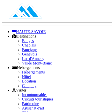
HAUTE-SAVOIE
Destinations
Bauges
Chablais
Faucigny
Genevois
Lac d'Annecy
Vallée Mont-Blanc
Hébergements
Hébergements
Hôtel
Location
Camping
Visiter
Incontournables
Circuits touristiques
Patrimoine
Artisanat d'art